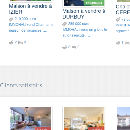
nouveau
Maison à vendre à
Chale
Maison à vendre à
IZIER
CERF
DURBUY
219 000 euro
79 0
289 000 euro
IMMOHALI vend Charmante
IMMOHAL
IMMOHALI vend un g icirc te
maison de vacances......
agrave r 
autoris eacute......
2
3
1
2
3
Clients satisfaits
vendu
vendu