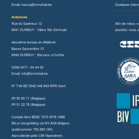
Email:
hanna@immohali.be
Quelques infor
Ardennes
Rue du Sawheux 12
Afin de mieux v
6941 DURBUY - Villers Ste Gertrude
assister, nous s
deuxième bureau en Wallonie
Basse Sauvenière 10
6940 DURBUY - Barvaux s/Ourthe
GSM 0471 / 44 44 00
Email:
info@immohali.be
N° TVA BE 0542 448 843 RPR Gent
IPI 50 90 71 (Belgique)
IPI 51 22 78 (Belgique)
Compte tiers BE82 7370 4076 1968
BA en borgstelling via NV AXA Belgium
(polisnummer 730.390.160)
Aanvullende polis CIB Vlaanderen: