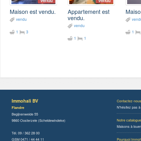
Maison est vendu.
Appartement est
Maiso
vendu.
vendu
vend
vendu
1
3
1
1
1
Immohali BV
Contactez-nou
N'hésitez pas à
Flandre
Begijnenweide 55
Notre catalogue
9860 Oosterzele (Scheldewindeke)
Maisons à louer
Tél. 09 / 362 28 00
GSM 0471 / 44 44 11
Pourquoi Immoh