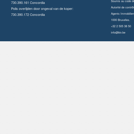
Soumis au
code dé
730.390.161 Concordia
Autorité de contrôl
Polis overlijden door ongeval van de koper:
Agents Immobilier
730.390.172 Concordia
1000 Bruxelles.
+32 2 505 38 50
info@biv.be