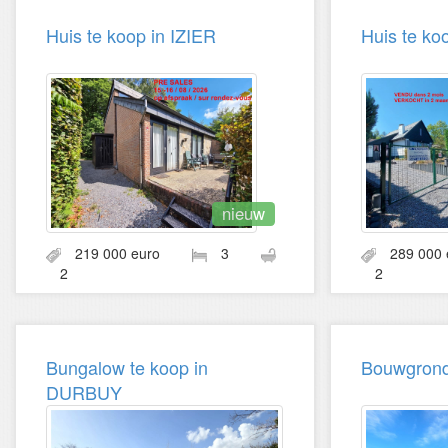
Huis te koop in IZIER
Huis te k
nieuw
219 000 euro
3
289 00
2
2
Bungalow te koop in
Bouwgrond
DURBUY