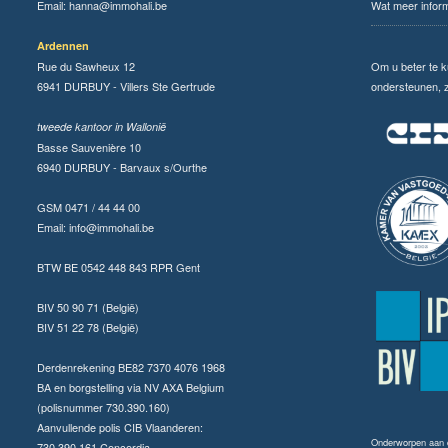
Email:
hanna@immohali.be
Wat meer infor
Ardennen
Rue du Sawheux 12
Om u beter te 
6941 DURBUY - Villers Ste Gertrude
ondersteunen, zi
tweede kantoor in Wallonië
Basse Sauvenière 10
6940 DURBUY - Barvaux s/Ourthe
GSM 0471 / 44 44 00
Email:
info@immohali.be
BTW BE 0542 448 843 RPR Gent
BIV 50 90 71 (België)
BIV 51 22 78 (België)
Derdenrekening BE82 7370 4076 1968
BA en borgstelling via NV AXA Belgium
(polisnummer 730.390.160)
Aanvullende polis CIB Vlaanderen:
Onderworpen aan
730.390.161 Concordia