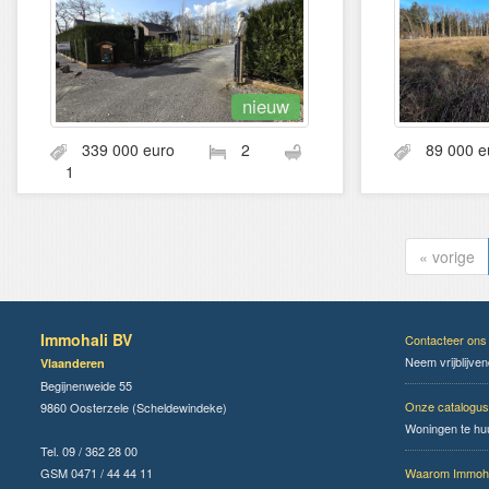
nieuw
339 000 euro
2
89 000 e
1
« vorige
Immohali BV
Contacteer ons
Neem vrijblijve
Vlaanderen
Begijnenweide 55
Onze catalogus
9860 Oosterzele (Scheldewindeke)
Woningen te hu
Tel. 09 / 362 28 00
GSM 0471 / 44 44 11
Waarom Immoha