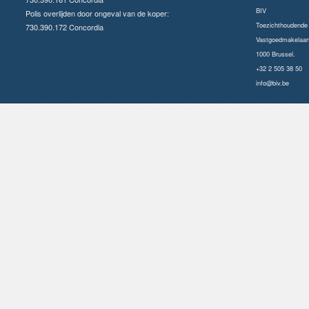
BIV
Polis overlijden door ongeval van de koper:
Toezichthoudende a
730.390.172 Concordia
Vastgoedmakelaars
1000 Brussel.
+32 2 505 38 50
info@biv.be