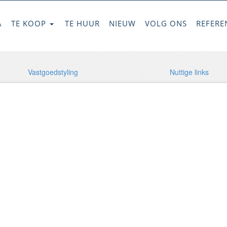
A
TE KOOP
TE HUUR
NIEUW
VOLG ONS
REFERE
Vastgoedstyling
Nuttige links