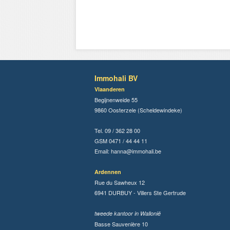
Immohali BV
Vlaanderen
Begijnenweide 55
9860 Oosterzele (Scheldewindeke)
Tel. 09 / 362 28 00
GSM 0471 / 44 44 11
Email:
hanna@immohali.be
Ardennen
Rue du Sawheux 12
6941 DURBUY - Villers Ste Gertrude
tweede kantoor in Wallonië
Basse Sauvenière 10