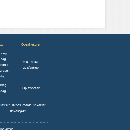
ag
Openingsuren
ndag,
sdag,
10u - 12u30
sdag,
op afspraak
erdag,
jdag
rdag,
Op afspraak
ndag
lefonisch steeds vooraf uw komst
bevestigen
disclaimer