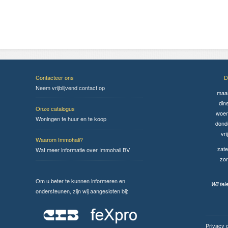
Contacteer ons
D
Neem vrijblijvend contact op
maa
din
Onze catalogus
woen
Woningen te huur en te koop
dond
vri
Waarom Immohali?
zate
Wat meer informatie over Immohali BV
zo
Om u beter te kunnen informeren en
Wil te
ondersteunen, zijn wij aangesloten bij:
Privacy 