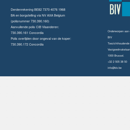
Derdenrekening BE82 7370 4076 1968
BA en borgstelling via NV AXA Belgium
(polisnummer 730.390.160)
Aanvullende polis CIB Vlaanderen:
Onderworpen aan
730.390.161 Concordia
BIV
Polis overlijden door ongeval van de koper:
Toezichthoudende a
730.390.172 Concordia
Vastgoedmakelaars
1000 Brussel.
+32 2 505 38 50
info@biv.be