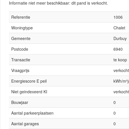
Informatie niet meer beschikbaar: dit pand is verkocht.
Referentie
1006
Woningtype
Chalet
Gemeente
Durbuy
Postcode
6940
Transactie
te koop
Vraagprijs
verkocht
Energiescore E peil
kWh/m²j
Niet geindexeerd KI
verkocht
Bouwjaar
0
Aantal parkeerplaatsen
0
Aantal garages
0