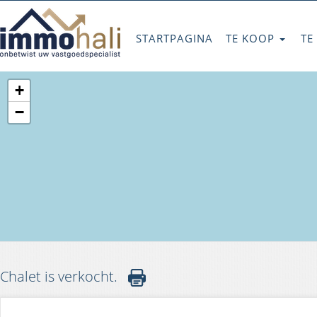
STARTPAGINA
TE KOOP
TE
+
−
Chalet is verkocht.