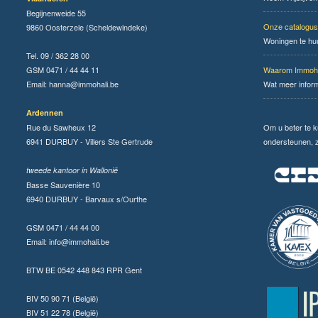
Begijnenweide 55
Onze catalogus
9860 Oosterzele (Scheldewindeke)
Woningen te hu
Tel. 09 / 362 28 00
GSM 0471 / 44 44 11
Waarom Immoha
Email:
hanna@immohali.be
Wat meer infor
Ardennen
Rue du Sawheux 12
Om u beter te 
6941 DURBUY - Villers Ste Gertrude
ondersteunen, zi
tweede kantoor in Wallonië
Basse Sauvenière 10
6940 DURBUY - Barvaux s/Ourthe
GSM 0471 / 44 44 00
Email:
info@immohali.be
BTW BE 0542 448 843 RPR Gent
BIV 50 90 71 (België)
BIV 51 22 78 (België)