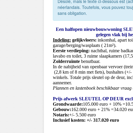
Désolé, mais le texte ci-dessous est (a
néerlandais. Toutefois, vous pouvez tou
sans obligation.
Een halfopen nieuwbouwwoning SLE
gelegen vlak bij h
Indeling:
gelijkvloers:
inkomhal, apart toi
garage/berging/wasplaats ( 21m²).
Eerste verdieping:
nachthal, ruime badka
lavabo en toilet, 3 ruime slaapkamers (17,5
Zolderruimte
benutbaar.
In de nabijheid van openbaar vervoer (tre
(2,8 km of 8 min met fiets), bushaltes (+
winkels. Totale prijs sleutel op de deur, in
aannemer.
Plannen en lastenboek beschikbaar vraag 
Prijs afwerk SLEUTEL OP DEUR excl k
Grondwaarde:
105.000 euro + 10% =10.
Gebouw:
162.000 euro + 21% =34.020 eu
Notaris:
+/- 5.500 euro
Inclusief kosten: +/- 317.020 euro