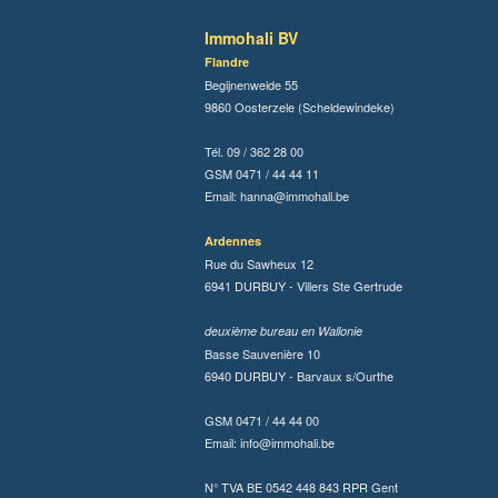
Immohali BV
Flandre
Begijnenweide 55
9860 Oosterzele (Scheldewindeke)
Tél. 09 / 362 28 00
GSM 0471 / 44 44 11
Email:
hanna@immohali.be
Ardennes
Rue du Sawheux 12
6941 DURBUY - Villers Ste Gertrude
deuxième bureau en Wallonie
Basse Sauvenière 10
6940 DURBUY - Barvaux s/Ourthe
GSM 0471 / 44 44 00
Email:
info@immohali.be
N° TVA BE 0542 448 843 RPR Gent