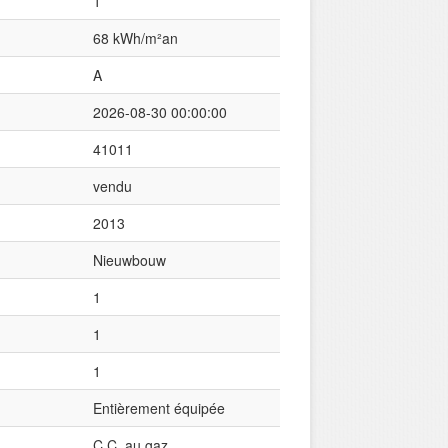
1
68 kWh/m²an
A
2026-08-30 00:00:00
41011
vendu
2013
Nieuwbouw
1
1
1
Entièrement équipée
C.C. au gaz