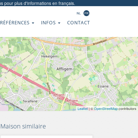
us
pour plus d'informations en français.
RÉFÉRENCES
INFOS
CONTACT
Leaflet
| ©
OpenStreetMap
contributors
Maison similaire