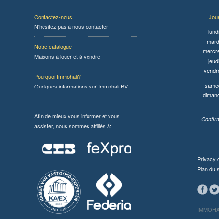
Contactez-nous
Jou
N'hésitez pas à nous contacter
lundi
mardi
Notre catalogue
mercre
Maisons à louer et à vendre
jeudi
vendr
Pourquoi Immohali?
samed
Quelques informations sur Immohali BV
diman
Afin de mieux vous informer et vous
Confirm
assister, nous sommes affiliés à:
Privacy 
Plan du s
IMMOHAL