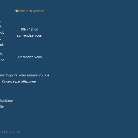
r
Heures d 'ouverture
,
,
10h - 12h30
di,
sur rendez-vous
,
edi
i,
Sur rendez-vous
che
ez toujours votre rendez-vous à
l'avance par téléphone
disclaimer
ite
I BV © 2026