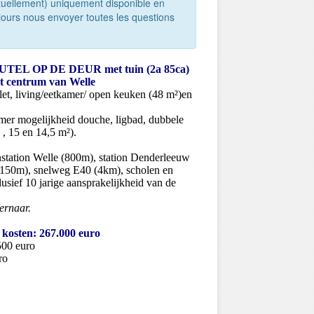
ctuellement) uniquement disponible en
jours nous envoyer toutes les questions
UTEL OP DE DEUR met tuin (2a 85ca)
et centrum van Welle
let, living/eetkamer/ open keuken (48 m²)en
mer mogelijkheid douche, ligbad, dubbele
 , 15 en 14,5 m²).
instation Welle (800m), station Denderleeuw
/- 150m), snelweg E40 (4km), scholen en
clusief 10 jarige aansprakelijkheid van de
ernaar.
osten: 267.000 euro
500 euro
ro