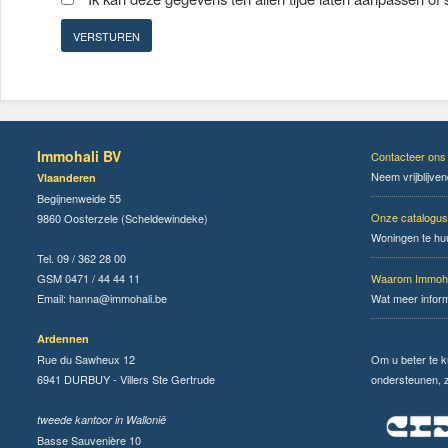
Immohali BV
Contacteer ons
Neem vrijblijve
Vlaanderen
Begijnenweide 55
Onze catalogus
9860 Oosterzele (Scheldewindeke)
Woningen te hu
Tel. 09 / 362 28 00
GSM 0471 / 44 44 11
Waarom Immoha
Email:
hanna@immohali.be
Wat meer infor
Ardennen
Rue du Sawheux 12
Om u beter te 
6941 DURBUY - Villers Ste Gertrude
ondersteunen, zi
tweede kantoor in Wallonië
Basse Sauvenière 10