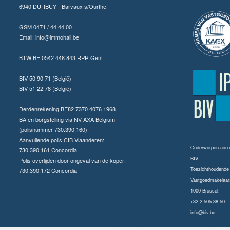
6940 DURBUY - Barvaux s/Ourthe
GSM 0471 / 44 44 00
Email:
info@immohali.be
BTW BE 0542 448 843 RPR Gent
BIV 50 90 71 (België)
BIV 51 22 78 (België)
Derdenrekening BE82 7370 4076 1968
BA en borgstelling via NV AXA Belgium
(polisnummer 730.390.160)
Aanvullende polis CIB Vlaanderen:
Onderworpen aan
730.390.161 Concordia
BIV
Polis overlijden door ongeval van de koper:
Toezichthoudende a
730.390.172 Concordia
Vastgoedmakelaars
1000 Brussel.
+32 2 505 38 50
info@biv.be