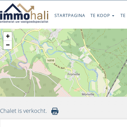
STARTPAGINA
TE KOOP
TE
+
−
Chalet is verkocht.