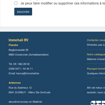
Je peux faire modifier ou supprimer ces informations à 
Immohali BV
Contactez-nou
N'hésitez pas à
Flandre
Begijnenweide 55
Notre catalogue
9860 Oosterzele (Scheldewindeke)
Maisons à louer
Tél. 09 / 362 28 00
GSM 0471 / 44 44 11
Pourquoi Immoh
Email:
hanna@immohali.be
Quelques infor
Ardennes
Rue du Sawheux 12
Afin de mieux v
6941 DURBUY - Villers Ste Gertrude
assister, nous s
deuxième bureau en Wallonie