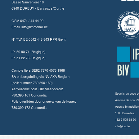
Basse Sauvenière 10
6940 DURBUY - Barvaux s/Ourthe
GSM 0471 / 44 44 00
Email:
info@immohali.be
N° TVA BE 0542 448 843 RPR Gent
IPI 50 90 71 (Belgique)
IPI 51 22 78 (Belgique)
Compte tiers BE82 7370 4076 1968
BA en borgstelling via NV AXA Belgium
(polisnummer 730.390.160)
Aanvullende polis CIB Vlaanderen:
Soumis au
code dé
730.390.161 Concordia
Autorité de contrôl
Polis overlijden door ongeval van de koper:
Agents Immobilier
730.390.172 Concordia
1000 Bruxelles.
+32 2 505 38 50
info@biv.be