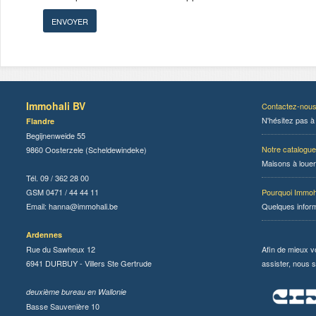
Immohali BV
Contactez-nou
N'hésitez pas à
Flandre
Begijnenweide 55
Notre catalogue
9860 Oosterzele (Scheldewindeke)
Maisons à louer
Tél. 09 / 362 28 00
GSM 0471 / 44 44 11
Pourquoi Immoh
Email:
hanna@immohali.be
Quelques infor
Ardennes
Rue du Sawheux 12
Afin de mieux v
6941 DURBUY - Villers Ste Gertrude
assister, nous s
deuxième bureau en Wallonie
Basse Sauvenière 10