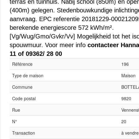
terras en tuinhuis. Nabij school (850m) en ope
(400m) gelegen. Stedenbouwkundige inlichting
aanvraag. EPC referentie 20181229-00021209
berekende energiescore 572 kWh/m².
[Vg/Wug/Gmo/Gvkr/Vv] Mogelijkheid tot het is
spouwmuur. Voor meer info
contacteer Hanna
11 of 09362/ 28 00
Référence
196
Type de maison
Maison
Commune
BOTTEL
Code postal
9820
Rue
Vennenst
N°
20
Transaction
à vendre