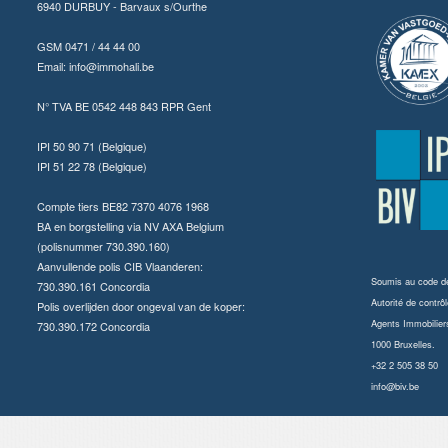
6940 DURBUY - Barvaux s/Ourthe
GSM 0471 / 44 44 00
Email:
info@immohali.be
N° TVA BE 0542 448 843 RPR Gent
IPI 50 90 71 (Belgique)
IPI 51 22 78 (Belgique)
Compte tiers BE82 7370 4076 1968
BA en borgstelling via NV AXA Belgium
(polisnummer 730.390.160)
Aanvullende polis CIB Vlaanderen:
Soumis au
code dé
730.390.161 Concordia
Autorité de contrôl
Polis overlijden door ongeval van de koper:
Agents Immobilier
730.390.172 Concordia
1000 Bruxelles.
+32 2 505 38 50
info@biv.be