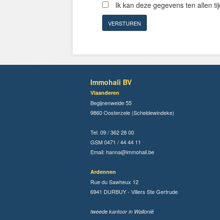
Ik kan deze gegevens ten allen t
Immohali BV
Vlaanderen
Begijnenweide 55
9860 Oosterzele (Scheldewindeke)
Tel. 09 / 362 28 00
GSM 0471 / 44 44 11
Email:
hanna@immohali.be
Ardennen
Rue du Sawheux 12
6941 DURBUY - Villers Ste Gertrude
tweede kantoor in Wallonië