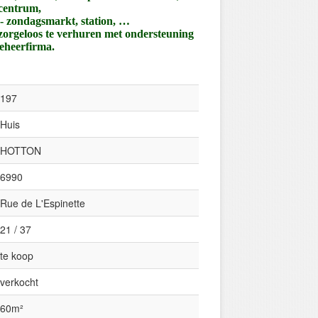
centrum,
- zondagsmarkt, station, …
 zorgeloos te verhuren met ondersteuning
eheerfirma.
197
Huis
HOTTON
6990
Rue de L'Espinette
21 / 37
te koop
verkocht
60m²