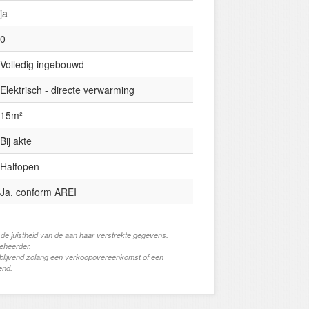
ja
0
Volledig ingebouwd
Elektrisch - directe verwarming
15m²
Bij akte
Halfopen
Ja, conform AREI
 de juistheid van de aan haar verstrekte gegevens.
beheerder.
jblijvend zolang een verkoopovereenkomst of een
end.