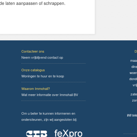
ijde laten aanpassen of schrappen.
Contacteer ons
D
Neem vrijblijvend contact op
maa
din
Onze catalogus
woen
Woningen te huur en te koop
dond
vri
Waarom Immohali?
zate
Wat meer informatie over Immohali BV
zo
Om u beter te kunnen informeren en
Wil te
ondersteunen, zijn wij aangesloten bij: