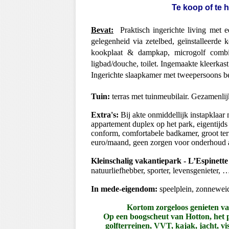
Te koop of te 
Bevat:
Praktisch ingerichte living met e
gelegenheid via zetelbed, geïnstalleerde 
kookplaat & dampkap, microgolf comb
ligbad/douche, toilet. Ingemaakte kleerkast
Ingerichte slaapkamer met tweepersoons be
Tuin:
terras met tuinmeubilair. Gezamenli
Extra's:
Bij akte onmiddellijk instapklaar 
appartement duplex op het park, eigentijds
conform, comfortabele badkamer, groot t
euro/maand, geen zorgen voor onderhoud a
Kleinschalig vakantiepark - L’Espinette
natuurliefhebber, sporter, levensgenieter, 
In mede-eigendom:
speelplein, zonnewei
Kortom zorgeloos genieten van
Op een boogscheut van Hotton, het p
golfterreinen, VVT, kajak, jacht, v