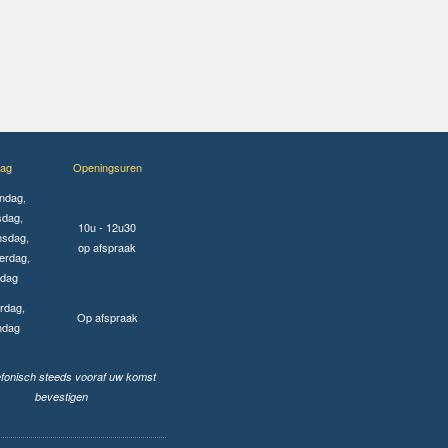
ag
Openingsuren
ndag,
sdag,
10u - 12u30
sdag,
op afspraak
erdag,
jdag
rdag,
Op afspraak
ndag
lefonisch steeds vooraf uw komst
bevestigen