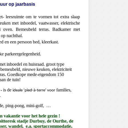
huur op jaarbasis
et- leesruimte om te vormen tot extra slaap
keuken met inboedel, vaatwasser, elektrische
i oven. Bemeubeld terras. Badkamer met
 op nachthal.
d en een persoon bed, kleerkast.
jke parkeergelegenheid.
met inboedel en huisraad. groot type
 bemeubeld, nieuwe keuken, elektriciteit
erras. Goedkope mede-eigendom 150
an de tuin!
 -
is de
families,
ideale ‘
pied-à-terre
’ voor
…
de, ping-pong, mini-golf, …
 vakantie voor het hele gezin !
ittoresk stadje Durbuy, de Ourthe, de
isser, wandel, e.a. sportaccommodatie,