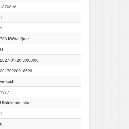
18708m²
1
1
783 kWh/m²jaar
G
2027-01-20 00:00:00
20170220018529
verkocht
1977
Uitstekende staat
1
0