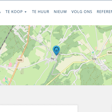
A
TE KOOP
TE HUUR
NIEUW
VOLG ONS
REFERE