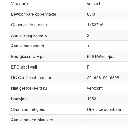
Vraagprijs
verkocht
Bewoonbare oppervlakte
85m²
Oppervlakte perceel
11537m²
Aantal slaapkamers
2
Aantal badkamers
1
Energiescore E peil
509 kWh/m²jaar
EPC label wall
F
UC Certificaatnummer
20190319016328
Niet geindexeerd KI
verkocht
Bouwjaar
1953
Staat van het goed
Direct bewoonbaar
Aantal parkeerplaatsen
3