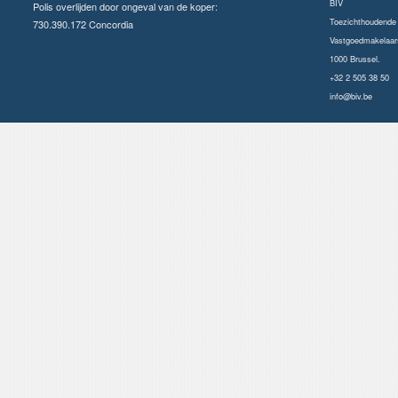
BIV
Polis overlijden door ongeval van de koper:
Toezichthoudende a
730.390.172 Concordia
Vastgoedmakelaars
1000 Brussel.
+32 2 505 38 50
info@biv.be