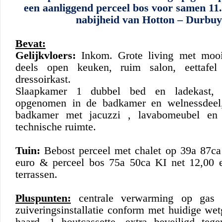
een aanliggend perceel bos voor samen 11.
nabijheid van Hotton – Durb
Bevat:
Gelijkvloers:
Inkom. Grote living met mooi
deels open keuken, ruim salon, eettafe
dressoirkast.
Slaapkamer 1 dubbel bed en ladekast, 
opgenomen in de badkamer en welnessdeel,
badkamer met jacuzzi , lavabomeubel en 
technische ruimte.
Tuin:
Bebost perceel met chalet op 39a 87ca
euro & perceel bos 75a 50ca KI net 12,00 
terrassen.
Pluspunten:
centrale verwarming op gas (
zuiveringsinstallatie conform met huidige we
haard, 1 houtcassette, extra beveiligd teg