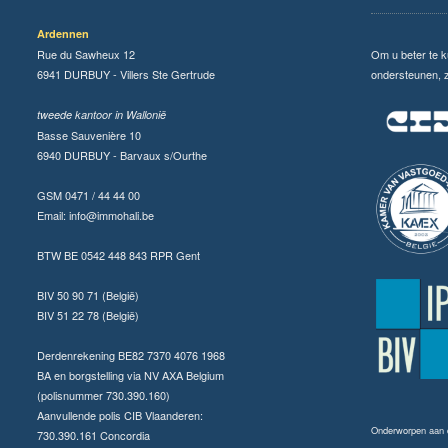
Ardennen
Rue du Sawheux 12
Om u beter te 
6941 DURBUY - Villers Ste Gertrude
ondersteunen, zi
tweede kantoor in Wallonië
Basse Sauvenière 10
6940 DURBUY - Barvaux s/Ourthe
GSM 0471 / 44 44 00
Email:
info@immohali.be
BTW BE 0542 448 843 RPR Gent
BIV 50 90 71 (België)
BIV 51 22 78 (België)
Derdenrekening BE82 7370 4076 1968
BA en borgstelling via NV AXA Belgium
(polisnummer 730.390.160)
Aanvullende polis CIB Vlaanderen:
Onderworpen aan
730.390.161 Concordia