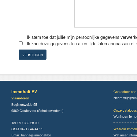
Ik stem toe dat jullie mijn persoonlijke gegevens verwerk
Ik kan deze gegevens ten allen tijde laten aanpassen of
Immohali BV
Contacteer ons
Neem vrijblijve
Vlaanderen
Begijnenweide 55
Onze catalogus
9860 Oosterzele (Scheldewindeke)
Woningen te hu
Tel. 09 / 362 28 00
GSM 0471 / 44 44 11
Waarom Immoha
Email:
hanna@immohali.be
Wat meer infor