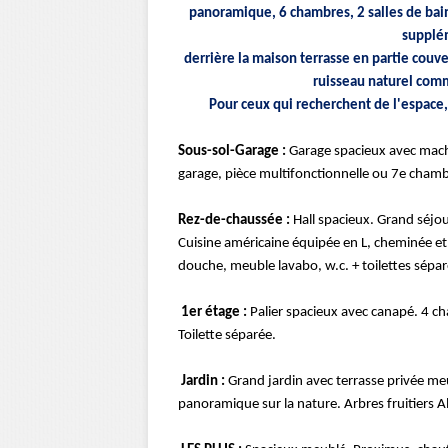
panoramique, 6 chambres, 2 salles de bains
supplé
derrière la maison terrasse en partie couve
ruisseau naturel comm
Pour ceux qui recherchent de l'espace,
Sous-sol-Garage :
Garage spacieux avec machine
garage, pièce multifonctionnelle ou 7e chambr
Rez-de-chaussée :
Hall spacieux. Grand séjou
Cuisine américaine équipée en L, cheminée et
douche, meuble lavabo, w.c. + toilettes sépa
1er étage :
Palier spacieux avec canapé. 4 ch
Toilette séparée.
Jardin :
Grand jardin avec terrasse privée meu
panoramique sur la nature. Arbres fruitiers All