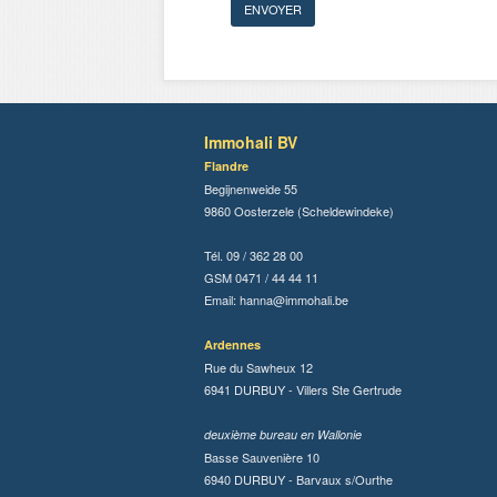
Immohali BV
Flandre
Begijnenweide 55
9860 Oosterzele (Scheldewindeke)
Tél. 09 / 362 28 00
GSM 0471 / 44 44 11
Email:
hanna@immohali.be
Ardennes
Rue du Sawheux 12
6941 DURBUY - Villers Ste Gertrude
deuxième bureau en Wallonie
Basse Sauvenière 10
6940 DURBUY - Barvaux s/Ourthe