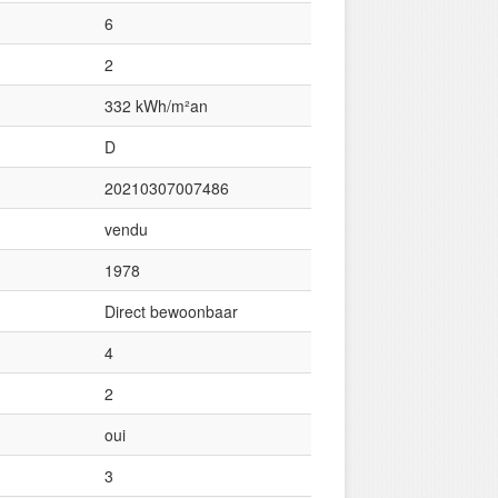
6
2
332 kWh/m²an
D
20210307007486
vendu
1978
Direct bewoonbaar
4
2
oui
3