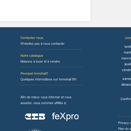
Contactez-nous
Jou
N'hésitez pas à nous contacter
lundi
mardi
Notre catalogue
mercre
Maisons à louer et à vendre
jeudi
vendr
Pourquoi Immohali?
samed
Quelques informations sur Immohali BV
diman
Afin de mieux vous informer et vous
Confirm
assister, nous sommes affiliés à:
Privacy 
Plan du s