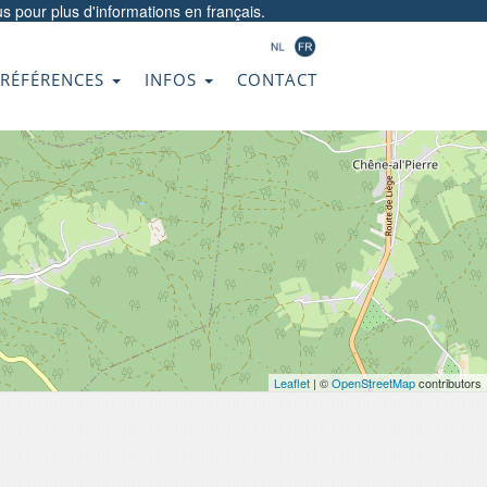
us
pour plus d'informations en français.
RÉFÉRENCES
INFOS
CONTACT
Leaflet
| ©
OpenStreetMap
contributors