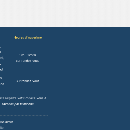
r
Heures d 'ouverture
,
,
10h - 12h30
di,
sur rendez-vous
,
edi
i,
Sur rendez-vous
che
ez toujours votre rendez-vous à
l'avance par téléphone
disclaimer
ite