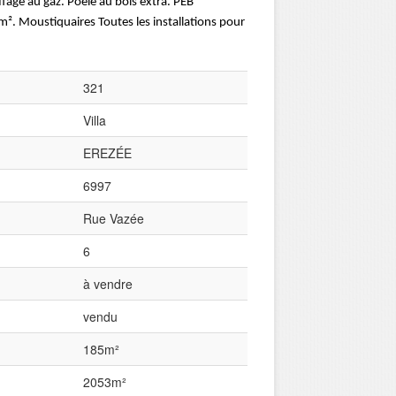
age au gaz. Poele au bois extra. PEB
m². Moustiquaires Toutes les installations pour
321
Villa
EREZÉE
6997
Rue Vazée
6
à vendre
vendu
185m²
2053m²