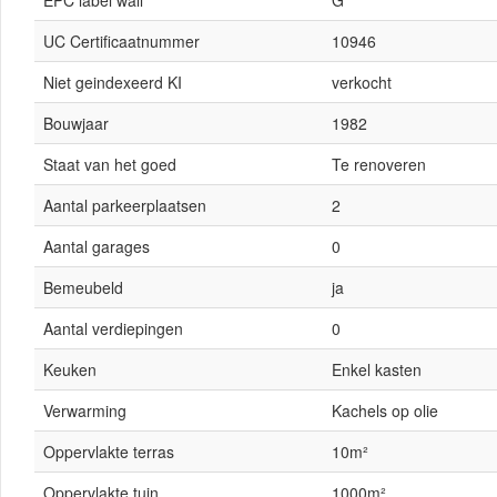
UC Certificaatnummer
10946
Niet geindexeerd KI
verkocht
Bouwjaar
1982
Staat van het goed
Te renoveren
Aantal parkeerplaatsen
2
Aantal garages
0
Bemeubeld
ja
Aantal verdiepingen
0
Keuken
Enkel kasten
Verwarming
Kachels op olie
Oppervlakte terras
10m²
Oppervlakte tuin
1000m²