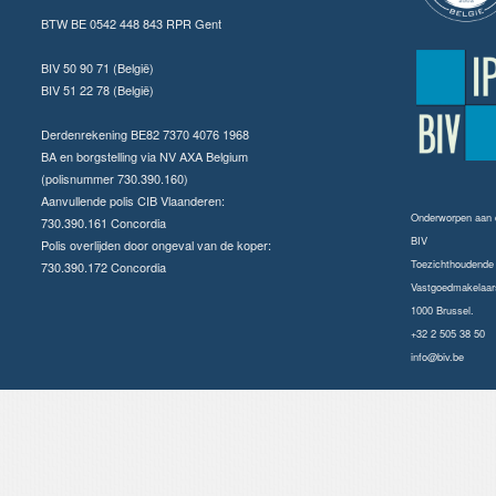
BTW BE 0542 448 843 RPR Gent
BIV 50 90 71 (België)
BIV 51 22 78 (België)
Derdenrekening BE82 7370 4076 1968
BA en borgstelling via NV AXA Belgium
(polisnummer 730.390.160)
Aanvullende polis CIB Vlaanderen:
Onderworpen aan
730.390.161 Concordia
BIV
Polis overlijden door ongeval van de koper:
Toezichthoudende a
730.390.172 Concordia
Vastgoedmakelaars
1000 Brussel.
+32 2 505 38 50
info@biv.be