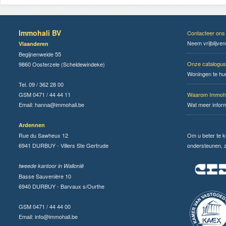
Immohali BV
Contacteer ons
Neem vrijblijve
Vlaanderen
Begijnenweide 55
Onze catalogus
9860 Oosterzele (Scheldewindeke)
Woningen te hu
Tel. 09 / 362 28 00
GSM 0471 / 44 44 11
Waarom Immoha
Email:
hanna@immohali.be
Wat meer infor
Ardennen
Rue du Sawheux 12
Om u beter te 
6941 DURBUY - Villers Ste Gertrude
ondersteunen, zi
tweede kantoor in Wallonië
Basse Sauvenière 10
6940 DURBUY - Barvaux s/Ourthe
GSM 0471 / 44 44 00
Email:
info@immohali.be