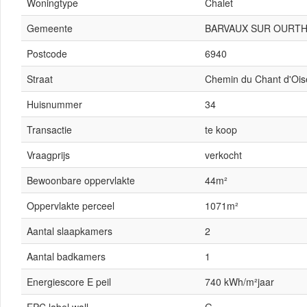
Woningtype
Chalet
Gemeente
BARVAUX SUR OURT
Postcode
6940
Straat
Chemin du Chant d'Oi
Huisnummer
34
Transactie
te koop
Vraagprijs
verkocht
Bewoonbare oppervlakte
44m²
Oppervlakte perceel
1071m²
Aantal slaapkamers
2
Aantal badkamers
1
Energiescore E peil
740 kWh/m²jaar
EPC label wall
G