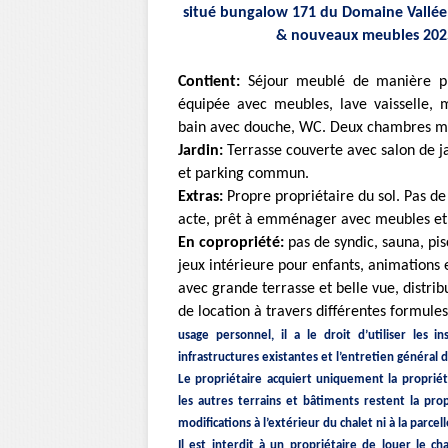
situé bungalow 171 du Domaine Vallée l
& nouveaux meubles 2025
Contient:
Séjour meublé de manière pra
équipée avec meubles, lave vaisselle, 
bain avec douche, WC. Deux chambres m
Jardin:
Terrasse couverte avec salon de j
et parking commun.
Extras:
Propre propriétaire du sol. Pas d
acte, prêt à emménager avec meubles et 
En copropriété:
pas de syndic, sauna, pisc
jeux intérieure pour enfants, animations 
avec grande terrasse et belle vue, distrib
de location à travers différentes formules
usage personnel, il a le droit d’utiliser les in
infrastructures existantes et l’entretien général d
Le propriétaire acquiert uniquement la propriét
les autres terrains et bâtiments restent la prop
modifications à l’extérieur du chalet ni à la parcell
Il est interdit à un propriétaire de louer le chal