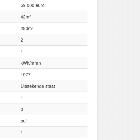
59 000 euro
42m²
280m²
2
1
kWh/m²an
1977
Uitstekende staat
1
0
oui
1