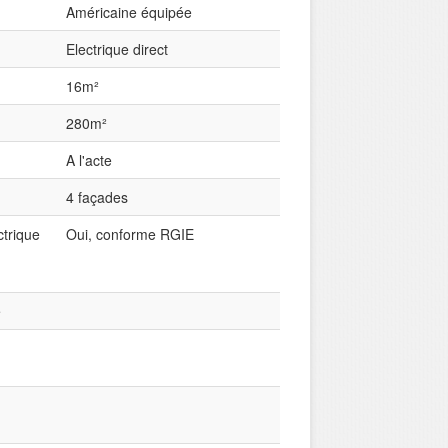
Américaine équipée
Electrique direct
16m²
280m²
A l'acte
4 façades
ctrique
Oui, conforme RGIE
e