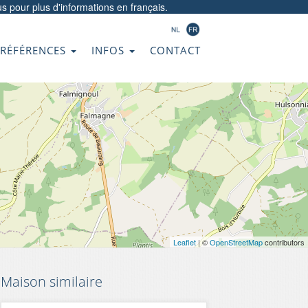
us
pour plus d'informations en français.
RÉFÉRENCES
INFOS
CONTACT
Leaflet
| ©
OpenStreetMap
contributors
Maison similaire