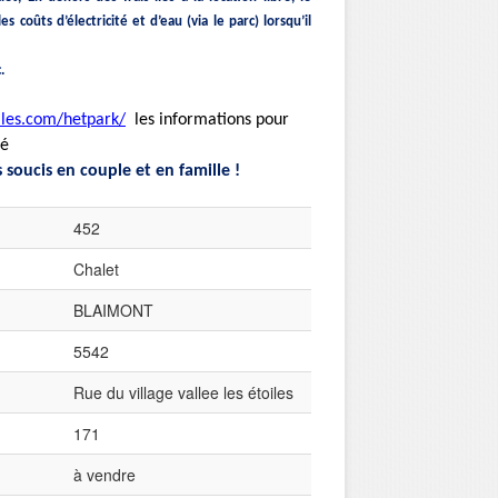
coûts d’électricité et d’eau (via le parc) lorsqu’il
.
iles.com/hetpark/
les informations pour
té
 soucis en couple et en famille !
452
Chalet
BLAIMONT
5542
Rue du village vallee les étoiles
171
à vendre