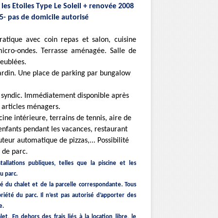
es Etoiles Type Le Soleil + renovée 2008
- pas de domicile autorisé
tique avec coin repas et salon, cuisine
micro-ondes. Terrasse aménagée. Salle de
eublées.
ardin. Une place de parking par bungalow
e syndic. Immédiatement disponible après
articles ménagers.
ine intérieure, terrains de tennis, aire de
enfants pendant les vacances, restaurant
uteur automatique de pizzas,... Possibilité
 de parc.
stallations publiques, telles que la piscine et les
u parc.
é du chalet et de la parcelle correspondante. Tous
riété du parc. Il n’est pas autorisé d’apporter des
e.
et, En dehors des frais liés à la location libre, le