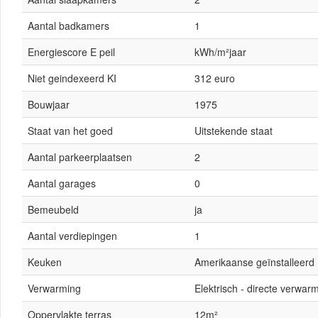
Aantal badkamers
1
Energiescore E peil
kWh/m²jaar
Niet geindexeerd KI
312 euro
Bouwjaar
1975
Staat van het goed
Uitstekende staat
Aantal parkeerplaatsen
2
Aantal garages
0
Bemeubeld
ja
Aantal verdiepingen
1
Keuken
Amerikaanse geïnstalleerd
Verwarming
Elektrisch - directe verwar
Oppervlakte terras
12m²