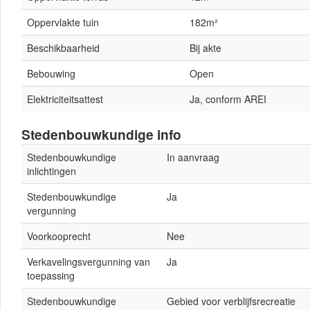
Oppervlakte tuin
182m²
Beschikbaarheid
Bij akte
Bebouwing
Open
Elektriciteitsattest
Ja, conform AREI
Stedenbouwkundige info
Stedenbouwkundige
In aanvraag
inlichtingen
Stedenbouwkundige
Ja
vergunning
Voorkooprecht
Nee
Verkavelingsvergunning van
Ja
toepassing
Stedenbouwkundige
Gebied voor verblijfsrecreatie