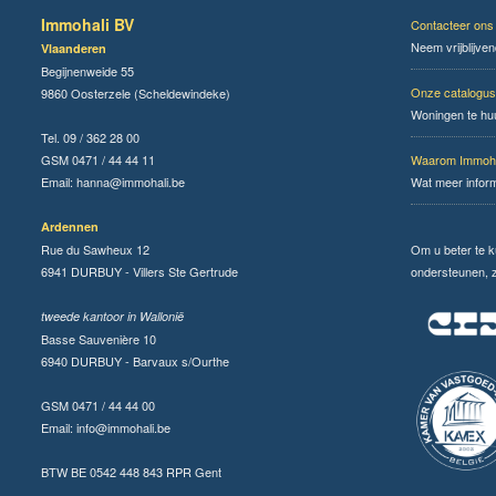
Immohali BV
Contacteer ons
Neem vrijblijve
Vlaanderen
Begijnenweide 55
Onze catalogus
9860 Oosterzele (Scheldewindeke)
Woningen te hu
Tel. 09 / 362 28 00
GSM 0471 / 44 44 11
Waarom Immoha
Email:
hanna@immohali.be
Wat meer infor
Ardennen
Rue du Sawheux 12
Om u beter te 
6941 DURBUY - Villers Ste Gertrude
ondersteunen, zi
tweede kantoor in Wallonië
Basse Sauvenière 10
6940 DURBUY - Barvaux s/Ourthe
GSM 0471 / 44 44 00
Email:
info@immohali.be
BTW BE 0542 448 843 RPR Gent