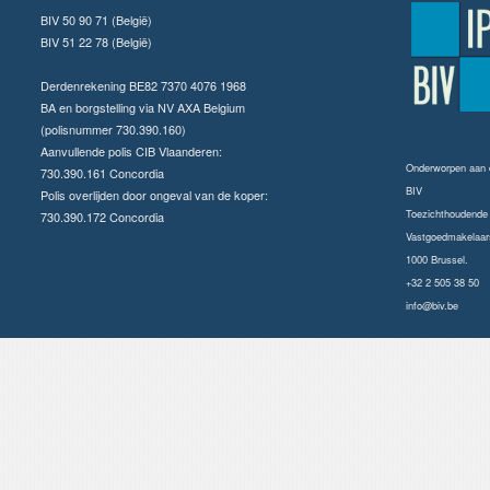
BIV 50 90 71 (België)
BIV 51 22 78 (België)
Derdenrekening BE82 7370 4076 1968
BA en borgstelling via NV AXA Belgium
(polisnummer 730.390.160)
Aanvullende polis CIB Vlaanderen:
Onderworpen aan
730.390.161 Concordia
BIV
Polis overlijden door ongeval van de koper:
Toezichthoudende a
730.390.172 Concordia
Vastgoedmakelaars
1000 Brussel.
+32 2 505 38 50
info@biv.be