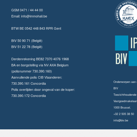
GSM 0471 / 44 44 00
Email:
info@immohali.be
BTW BE 0542 448 843 RPR Gent
BIV 50 90 71 (België)
BIV 51 22 78 (België)
Derdenrekening BE82 7370 4076 1968
BA en borgstelling via NV AXA Belgium
(polisnummer 730.390.160)
Aanvullende polis CIB Vlaanderen:
Onderworpen aan
730.390.161 Concordia
BIV
Polis overlijden door ongeval van de koper:
Toezichthoudende a
730.390.172 Concordia
Vastgoedmakelaars
1000 Brussel.
+32 2 505 38 50
info@biv.be