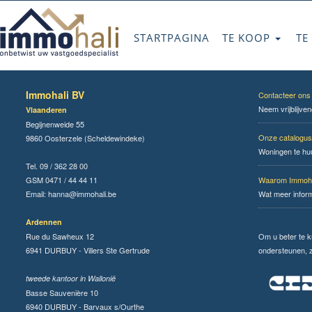
STARTPAGINA
TE KOOP
TE
Immohali BV
Contacteer ons
Neem vrijblijve
Vlaanderen
Begijnenweide 55
Onze catalogus
9860 Oosterzele (Scheldewindeke)
Woningen te hu
Tel. 09 / 362 28 00
GSM 0471 / 44 44 11
Waarom Immoha
Email:
hanna@immohali.be
Wat meer infor
Ardennen
Rue du Sawheux 12
Om u beter te 
6941 DURBUY - Villers Ste Gertrude
ondersteunen, zi
tweede kantoor in Wallonië
Basse Sauvenière 10
6940 DURBUY - Barvaux s/Ourthe