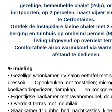
gezellige, bemeubelde chalet (2slp), o
inritpoorten, op 2 percelen, naast vijver e
te Cerfontaines.
Ontdek de instapklare kleine chalet met 2
berging en tuinhuis op omheind perceel (90
living uitgevend op overdekt terr
Comfortabele airco warm/koud via war
afstand te bedienen.
✨
Indeling
• Gezellige woonkamer TV salon eettafel met s
dressoir, … Openkeuken met toestellen; micro
koelkast/diepvriezer, dampkap, … en kookgere
• Eigentijdse badkamer met lavabomeubel, douc
• Overdekt terras met meubilair.
• Slaapkamer 1: dubbel bed, nachtkastjes, kle