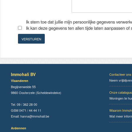
Ik stem toe dat jullie mijn persoonlijke gegevens verwerk
Ik kan deze gegevens ten allen tijde laten aanpassen of
Immohali BV
Contacteer ons
Neem vrijblijve
Vlaanderen
Begijnenweide 55
Onze catalogus
9860 Oosterzele (Scheldewindeke)
Woningen te hu
Tel. 09 / 362 28 00
GSM 0471 / 44 44 11
Waarom Immoha
Email:
hanna@immohali.be
Wat meer infor
Ardennen