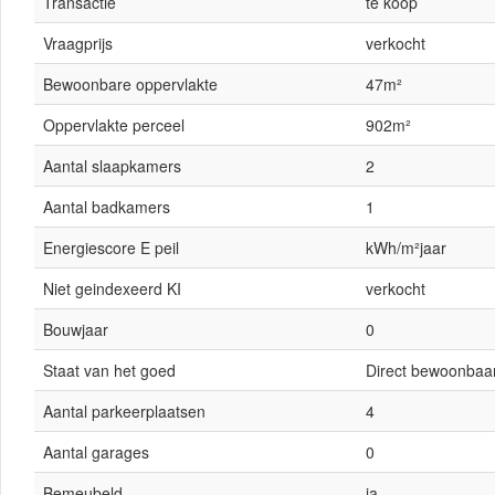
Transactie
te koop
Vraagprijs
verkocht
Bewoonbare oppervlakte
47m²
Oppervlakte perceel
902m²
Aantal slaapkamers
2
Aantal badkamers
1
Energiescore E peil
kWh/m²jaar
Niet geindexeerd KI
verkocht
Bouwjaar
0
Staat van het goed
Direct bewoonbaa
Aantal parkeerplaatsen
4
Aantal garages
0
Bemeubeld
ja