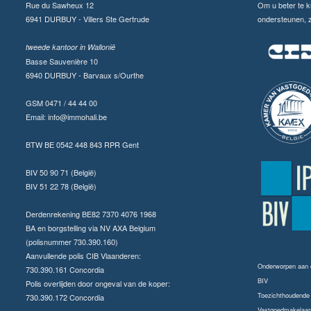
Rue du Sawheux 12
Om u beter te 
6941 DURBUY - Villers Ste Gertrude
ondersteunen, zi
tweede kantoor in Wallonië
Basse Sauvenière 10
6940 DURBUY - Barvaux s/Ourthe
GSM 0471 / 44 44 00
Email:
info@immohali.be
BTW BE 0542 448 843 RPR Gent
BIV 50 90 71 (België)
BIV 51 22 78 (België)
Derdenrekening BE82 7370 4076 1968
BA en borgstelling via NV AXA Belgium
(polisnummer 730.390.160)
Aanvullende polis CIB Vlaanderen:
Onderworpen aan
730.390.161 Concordia
BIV
Polis overlijden door ongeval van de koper:
Toezichthoudende a
730.390.172 Concordia
Vastgoedmakelaars