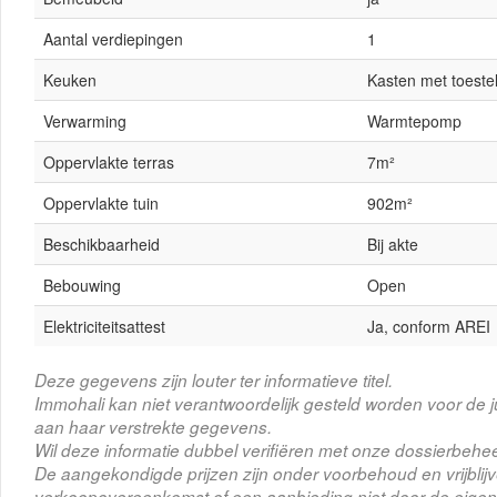
Aantal verdiepingen
1
Keuken
Kasten met toeste
Verwarming
Warmtepomp
Oppervlakte terras
7m²
Oppervlakte tuin
902m²
Beschikbaarheid
Bij akte
Bebouwing
Open
Elektriciteitsattest
Ja, conform AREI
Deze gegevens zijn louter ter informatieve titel.
Immohali kan niet verantwoordelijk gesteld worden voor de j
aan haar verstrekte gegevens.
Wil deze informatie dubbel verifiëren met onze dossierbehee
De aangekondigde prijzen zijn onder voorbehoud en vrijbli
verkoopovereenkomst of een aanbieding niet door de eigena