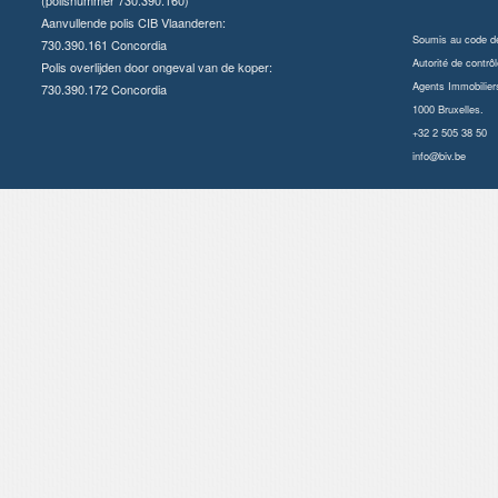
Aanvullende polis CIB Vlaanderen:
Soumis au
code dé
730.390.161 Concordia
Autorité de contrôl
Polis overlijden door ongeval van de koper:
Agents Immobilier
730.390.172 Concordia
1000 Bruxelles.
+32 2 505 38 50
info@biv.be