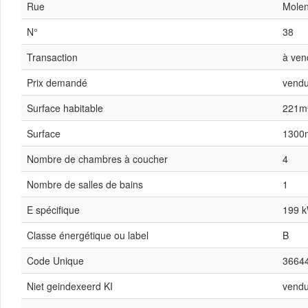
Rue
Molen
N°
38
Transaction
à ven
Prix demandé
vend
Surface habitable
221m
Surface
1300
Nombre de chambres à coucher
4
Nombre de salles de bains
1
E spécifique
199 
Classe énergétique ou label
B
Code Unique
3664
Niet geindexeerd KI
vend