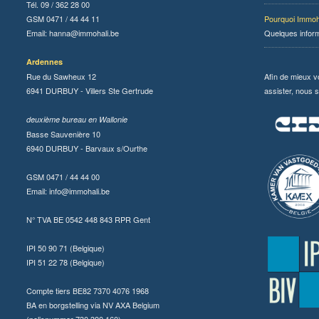
Tél. 09 / 362 28 00
GSM 0471 / 44 44 11
Pourquoi Immoh
Email:
hanna@immohali.be
Quelques infor
Ardennes
Rue du Sawheux 12
Afin de mieux v
6941 DURBUY - Villers Ste Gertrude
assister, nous s
deuxième bureau en Wallonie
Basse Sauvenière 10
6940 DURBUY - Barvaux s/Ourthe
GSM 0471 / 44 44 00
Email:
info@immohali.be
N° TVA BE 0542 448 843 RPR Gent
IPI 50 90 71 (Belgique)
IPI 51 22 78 (Belgique)
Compte tiers BE82 7370 4076 1968
BA en borgstelling via NV AXA Belgium
(polisnummer 730.390.160)