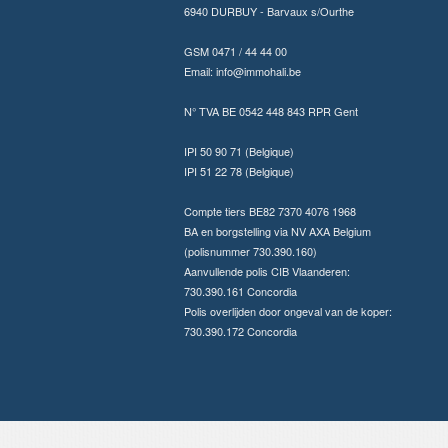
6940 DURBUY - Barvaux s/Ourthe
GSM 0471 / 44 44 00
Email:
info@immohali.be
N° TVA BE 0542 448 843 RPR Gent
IPI 50 90 71 (Belgique)
IPI 51 22 78 (Belgique)
Compte tiers BE82 7370 4076 1968
BA en borgstelling via NV AXA Belgium
(polisnummer 730.390.160)
Aanvullende polis CIB Vlaanderen:
730.390.161 Concordia
Polis overlijden door ongeval van de koper:
730.390.172 Concordia