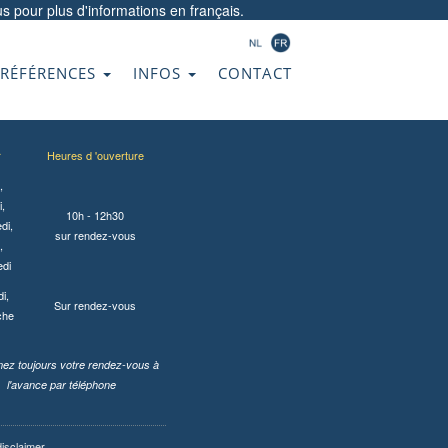
us
pour plus d'informations en français.
RÉFÉRENCES
INFOS
CONTACT
r
Heures d 'ouverture
,
,
10h - 12h30
di,
sur rendez-vous
,
edi
i,
Sur rendez-vous
che
ez toujours votre rendez-vous à
l'avance par téléphone
disclaimer