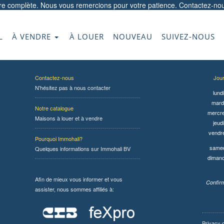
ore complète. Nous vous remercions pour votre patience.
Contactez-no
L
À VENDRE
À LOUER
NOUVEAU
SUIVEZ-NOUS
Contactez-nous
Jou
N'hésitez pas à nous contacter
lundi
mardi
Notre catalogue
mercre
Maisons à louer et à vendre
jeudi
vendr
Pourquoi Immohali?
samed
Quelques informations sur Immohali BV
diman
Afin de mieux vous informer et vous
Confirm
assister, nous sommes affiliés à:
Privacy 