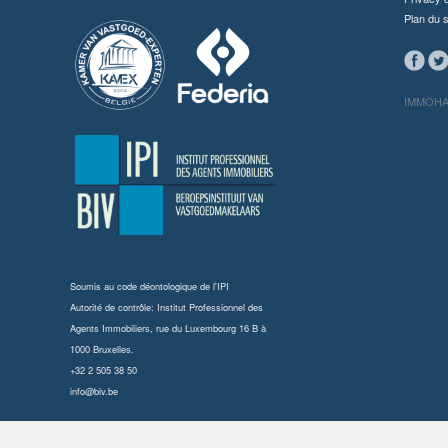
Plan du s
IMMOHAL
Soumis au
code déontologique de l'IPI
Autorité de contrôle: Institut Professionnel des
Agents Immobiliers, rue du Luxembourg 16 B à
1000 Bruxelles.
+32 2 505 38 50
info@biv.be