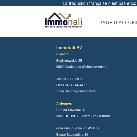
La traduction française n'est pas enc
PAGE D'ACCUEI
Immohali BV
Flandre
Begijnenweide 55
9860 Oosterzele (Scheldewindeke)
Tél. 09 / 362 28 00
GSM 0471 / 44 44 11
Email:
hanna@immohali.be
Ardennes
Rue du Sawheux 12
6941 DURBUY - Villers Ste Gertrude
deuxième bureau en Wallonie
Basse Sauvenière 10