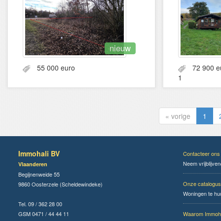
nieuw
55 000 euro
72 900
1
« vorige
1
Immohali BV
Contacteer ons
Neem vrijblijve
Vlaanderen
Begijnenweide 55
Onze catalogus
9860 Oosterzele (Scheldewindeke)
Woningen te hu
Tel. 09 / 362 28 00
GSM 0471 / 44 44 11
Waarom Immoha