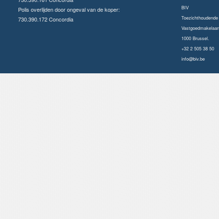
BIV
Polis overlijden door ongeval van de koper:
Toezichthoudende a
730.390.172 Concordia
Vastgoedmakelaars
1000 Brussel.
+32 2 505 38 50
info@biv.be