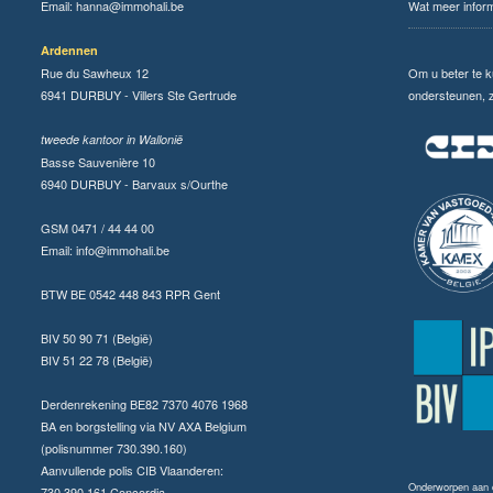
Email:
hanna@immohali.be
Wat meer infor
Ardennen
Rue du Sawheux 12
Om u beter te 
6941 DURBUY - Villers Ste Gertrude
ondersteunen, zi
tweede kantoor in Wallonië
Basse Sauvenière 10
6940 DURBUY - Barvaux s/Ourthe
GSM 0471 / 44 44 00
Email:
info@immohali.be
BTW BE 0542 448 843 RPR Gent
BIV 50 90 71 (België)
BIV 51 22 78 (België)
Derdenrekening BE82 7370 4076 1968
BA en borgstelling via NV AXA Belgium
(polisnummer 730.390.160)
Aanvullende polis CIB Vlaanderen:
Onderworpen aan
730.390.161 Concordia