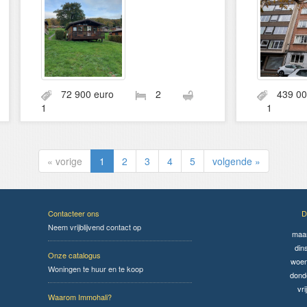
72 900 euro
2
439 0
1
1
« vorige
1
2
3
4
5
volgende »
Contacteer ons
D
Neem vrijblijvend contact op
maa
din
Onze catalogus
woen
Woningen te huur en te koop
dond
vri
Waarom Immohali?