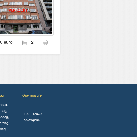
00 euro
2
ag
Openingsuren
ndag,
sdag,
10u - 12u30
sdag,
op afspraak
erdag,
jdag