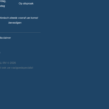
rdag,
Op afspraak
ndag
lefonisch steeds vooraf uw komst
bevestigen
disclaimer
I BV © 2026
t ook uw vastgoedspecialist