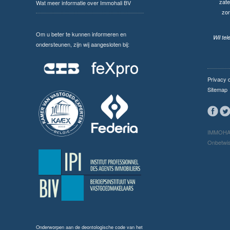
zate
Wat meer informatie over Immohali BV
zo
Om u beter te kunnen informeren en
Wil te
ondersteunen, zijn wij aangesloten bij:
Privacy 
Sitemap
IMMOHAL
Onbetwis
Onderworpen aan de
deontologische code van het