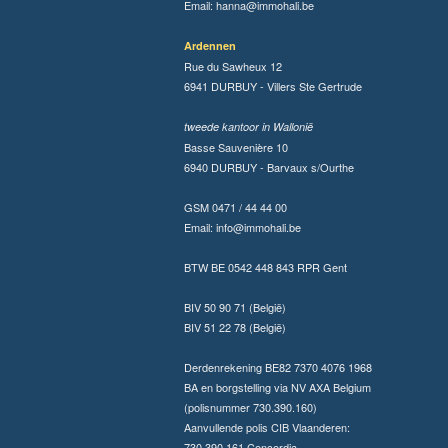
Email:
hanna@immohali.be
Ardennen
Rue du Sawheux 12
6941 DURBUY - Villers Ste Gertrude
tweede kantoor in Wallonië
Basse Sauvenière 10
6940 DURBUY - Barvaux s/Ourthe
GSM 0471 / 44 44 00
Email:
info@immohali.be
BTW BE 0542 448 843 RPR Gent
BIV 50 90 71 (België)
BIV 51 22 78 (België)
Derdenrekening BE82 7370 4076 1968
BA en borgstelling via NV AXA Belgium
(polisnummer 730.390.160)
Aanvullende polis CIB Vlaanderen:
730.390.161 Concordia