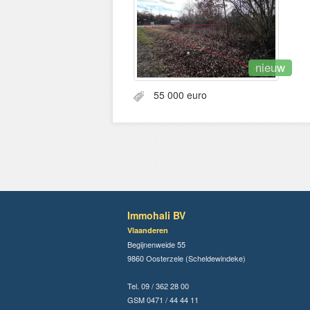
nieuw
55 000 euro
Immohali BV
Vlaanderen
Begijnenweide 55
9860 Oosterzele (Scheldewindeke)
Tel. 09 / 362 28 00
GSM 0471 / 44 44 11