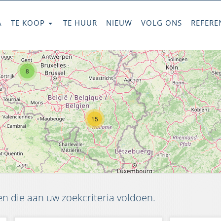
A
TE KOOP
TE HUUR
NIEUW
VOLG ONS
REFERE
8
15
 die aan uw zoekcriteria voldoen.