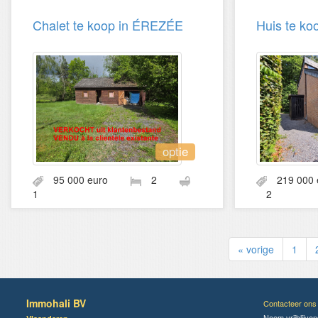
Chalet te koop in ÉREZÉE
Huis te ko
optie
95 000 euro
2
219 00
1
2
« vorige
1
Immohali BV
Contacteer ons
Neem vrijblijve