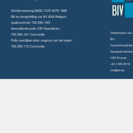
Derdenrekening BE82 7370 4076 1968
BA en borgstelling via NV AXA Belgium
(polisnummer 730.390.160)
Aanvullende polis CIB Vlaanderen:
Onderworpen aan
730.390.161 Concordia
BIV
Polis overlijden door ongeval van de koper:
Toezichthoudende a
730.390.172 Concordia
Vastgoedmakelaars
1000 Brussel.
+32 2 505 38 50
info@biv.be