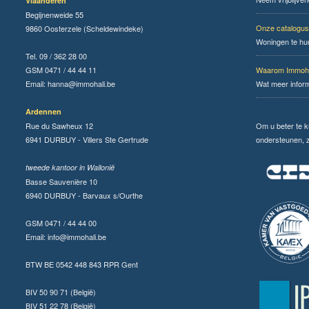
Vlaanderen
Begijnenweide 55
Onze catalogus
9860 Oosterzele (Scheldewindeke)
Woningen te hu
Tel. 09 / 362 28 00
GSM 0471 / 44 44 11
Waarom Immoha
Email:
hanna@immohali.be
Wat meer infor
Ardennen
Rue du Sawheux 12
Om u beter te 
6941 DURBUY - Villers Ste Gertrude
ondersteunen, zi
tweede kantoor in Wallonië
Basse Sauvenière 10
6940 DURBUY - Barvaux s/Ourthe
GSM 0471 / 44 44 00
Email:
info@immohali.be
BTW BE 0542 448 843 RPR Gent
BIV 50 90 71 (België)
BIV 51 22 78 (België)