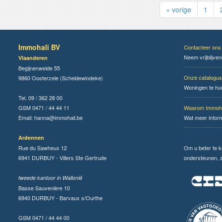
« vorige
1
Immohali BV
Contacteer ons
Neem vrijblijve
Vlaanderen
Begijnenweide 55
Onze catalogus
9860 Oosterzele (Scheldewindeke)
Woningen te hu
Tel. 09 / 362 28 00
GSM 0471 / 44 44 11
Waarom Immoha
Email:
hanna@immohali.be
Wat meer infor
Ardennen
Rue du Sawheux 12
Om u beter te 
6941 DURBUY - Villers Ste Gertrude
ondersteunen, zi
tweede kantoor in Wallonië
Basse Sauvenière 10
6940 DURBUY - Barvaux s/Ourthe
GSM 0471 / 44 44 00