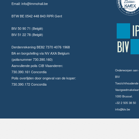
Email:
info@immohali.be
BTW BE 0542 448 843 RPR Gent
BIV 50 90 71 (België)
BIV 51 22 78 (België)
Derdenrekening BE82 7370 4076 1968
BA en borgstelling via NV AXA Belgium
(polisnummer 730.390.160)
Aanvullende polis CIB Vlaanderen:
Onderworpen aan
730.390.161 Concordia
BIV
Polis overlijden door ongeval van de koper:
Toezichthoudende a
730.390.172 Concordia
Vastgoedmakelaars
1000 Brussel.
+32 2 505 38 50
info@biv.be