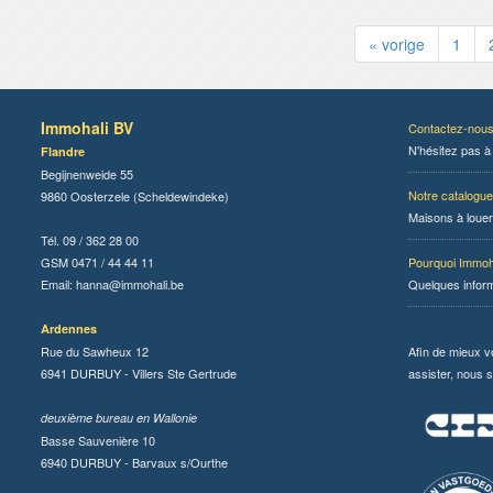
« vorige
1
Immohali BV
Contactez-nou
N'hésitez pas à
Flandre
Begijnenweide 55
Notre catalogue
9860 Oosterzele (Scheldewindeke)
Maisons à louer
Tél. 09 / 362 28 00
GSM 0471 / 44 44 11
Pourquoi Immoh
Email:
hanna@immohali.be
Quelques infor
Ardennes
Rue du Sawheux 12
Afin de mieux v
6941 DURBUY - Villers Ste Gertrude
assister, nous s
deuxième bureau en Wallonie
Basse Sauvenière 10
6940 DURBUY - Barvaux s/Ourthe