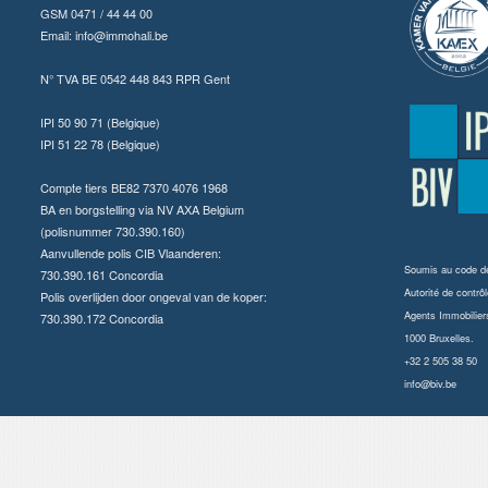
GSM 0471 / 44 44 00
Email:
info@immohali.be
N° TVA BE 0542 448 843 RPR Gent
IPI 50 90 71 (Belgique)
IPI 51 22 78 (Belgique)
Compte tiers BE82 7370 4076 1968
BA en borgstelling via NV AXA Belgium
(polisnummer 730.390.160)
Aanvullende polis CIB Vlaanderen:
Soumis au
code dé
730.390.161 Concordia
Autorité de contrôl
Polis overlijden door ongeval van de koper:
Agents Immobilier
730.390.172 Concordia
1000 Bruxelles.
+32 2 505 38 50
info@biv.be