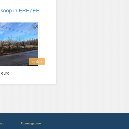
e koop in EREZÉE
optie
euro
ag
Openingsuren