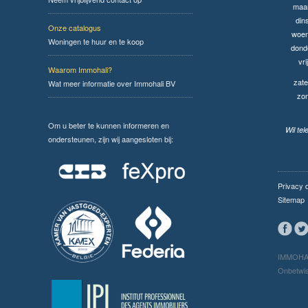
maa
din
Onze catalogus
woen
Woningen te huur en te koop
dond
vri
Waarom Immohali?
zate
Wat meer informatie over Immohali BV
zo
Om u beter te kunnen informeren en
Wil te
ondersteunen, zijn wij aangesloten bij:
Privacy 
Sitemap
IMMOHAL
Onbetwis