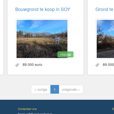
Bouwgrond te koop in SOY
Grond t
nieuw
89 000 euro
89 000 
« vorige
1
volgende »
Contacteer ons
D
Neem vrijblijvend contact op