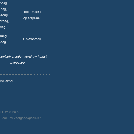
ndag,
sdag,
10u - 12u30
sdag,
op afspraak
erdag,
jdag
rdag,
Op afspraak
ndag
lefonisch steeds vooraf uw komst
bevestigen
disclaimer
I BV © 2026
t ook uw vastgoedspecialist