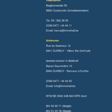
Vlaanderen
Begijnenweide 55
9860 Oosterzele (Scheldewindeke)
Tel. 09 / 362 28 00
GSM 0471 / 44 44 11
Email:
hanna@immohali.be
Ardennen
Rue du Sawheux 12
6941 DURBUY - Villers Ste Gertrude
tweede kantoor in Wallonië
Basse Sauvenière 10
6940 DURBUY - Barvaux s/Ourthe
GSM 0471 / 44 44 00
Email:
info@immohali.be
BTW BE 0542 448 843 RPR Gent
BIV 50 90 71 (België)
BIV 51 22 78 (België)