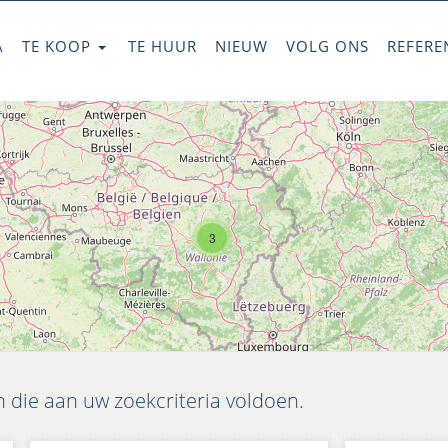
A
TE KOOP
TE HUUR
NIEUW
VOLG ONS
REFERE
3
die aan uw zoekcriteria voldoen.