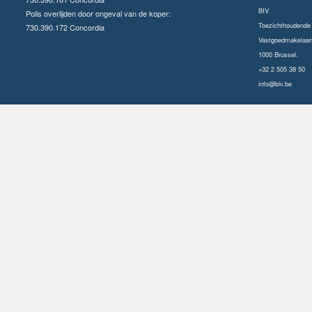
BIV
Polis overlijden door ongeval van de koper:
Toezichthoudende a
730.390.172 Concordia
Vastgoedmakelaars
1000 Brussel.
+32 2 505 38 50
info@biv.be