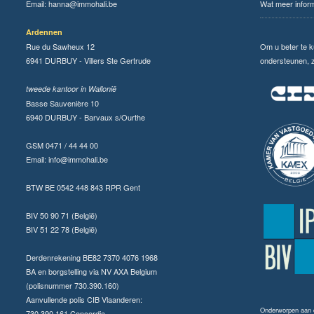
Email:
hanna@immohali.be
Wat meer infor
Ardennen
Rue du Sawheux 12
Om u beter te 
6941 DURBUY - Villers Ste Gertrude
ondersteunen, zi
tweede kantoor in Wallonië
Basse Sauvenière 10
6940 DURBUY - Barvaux s/Ourthe
GSM 0471 / 44 44 00
Email:
info@immohali.be
BTW BE 0542 448 843 RPR Gent
BIV 50 90 71 (België)
BIV 51 22 78 (België)
Derdenrekening BE82 7370 4076 1968
BA en borgstelling via NV AXA Belgium
(polisnummer 730.390.160)
Aanvullende polis CIB Vlaanderen:
Onderworpen aan
730.390.161 Concordia