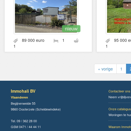
nieuw
89 000 euro
1
95 000
1
1
« vorige
1
Immohali BV
Contacteer ons
Neem vrijblijve
Vlaanderen
Begijnenweide 55
Onze catalogus
9860 Oosterzele (Scheldewindeke)
Woningen te hu
Tel. 09 / 362 28 00
GSM 0471 / 44 44 11
Waarom Immoha