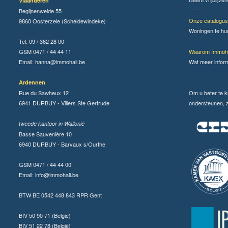
Vlaanderen
Begijnenweide 55
Onze catalogus
9860 Oosterzele (Scheldewindeke)
Woningen te hu
Tel. 09 / 362 28 00
GSM 0471 / 44 44 11
Waarom Immoha
Email:
hanna@immohali.be
Wat meer infor
Ardennen
Rue du Sawheux 12
Om u beter te 
6941 DURBUY - Villers Ste Gertrude
ondersteunen, zi
tweede kantoor in Wallonië
Basse Sauvenière 10
6940 DURBUY - Barvaux s/Ourthe
GSM 0471 / 44 44 00
Email:
info@immohali.be
BTW BE 0542 448 843 RPR Gent
BIV 50 90 71 (België)
BIV 51 22 78 (België)