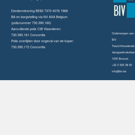
Derdenrekening BE82 7370 4076 1968
BA en borgstelling via NV AXA Belgium
(polisnummer 730.390.160)
Aanvullende polis CIB Vlaanderen:
Onderworpen aan
730.390.161 Concordia
BIV
Polis overlijden door ongeval van de koper:
Toezichthoudende a
730.390.172 Concordia
Vastgoedmakelaars
1000 Brussel.
+32 2 505 38 50
info@biv.be