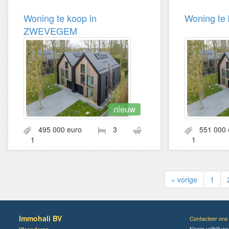
Woning te koop in
Woning te
ZWEVEGEM
nieuw
495 000 euro
3
551 00
1
1
« vorige
1
Immohali BV
Contacteer ons
Neem vrijblijve