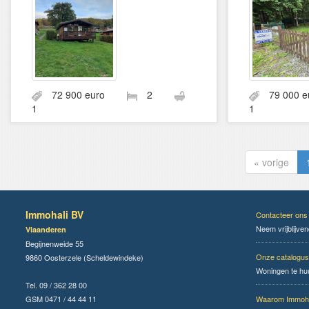
72 900 euro
2
79 000
1
1
« vorige
Immohali BV
Contacteer ons
Neem vrijblijve
Vlaanderen
Begijnenweide 55
Onze catalogus
9860 Oosterzele (Scheldewindeke)
Woningen te hu
Tel. 09 / 362 28 00
GSM 0471 / 44 44 11
Waarom Immoha