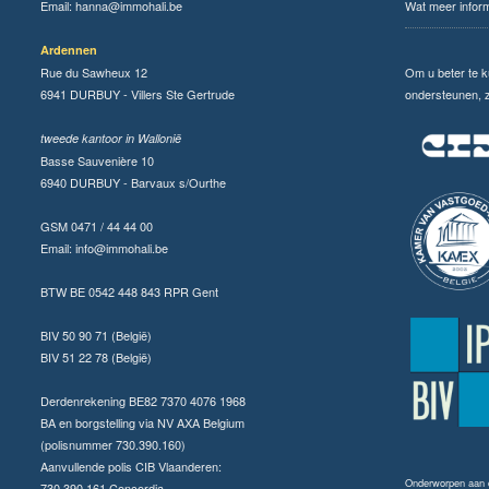
Email:
hanna@immohali.be
Wat meer infor
Ardennen
Rue du Sawheux 12
Om u beter te 
6941 DURBUY - Villers Ste Gertrude
ondersteunen, zi
tweede kantoor in Wallonië
Basse Sauvenière 10
6940 DURBUY - Barvaux s/Ourthe
GSM 0471 / 44 44 00
Email:
info@immohali.be
BTW BE 0542 448 843 RPR Gent
BIV 50 90 71 (België)
BIV 51 22 78 (België)
Derdenrekening BE82 7370 4076 1968
BA en borgstelling via NV AXA Belgium
(polisnummer 730.390.160)
Aanvullende polis CIB Vlaanderen:
Onderworpen aan
730.390.161 Concordia