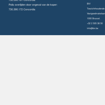
BIV
Polis overlijden door ongeval van de koper:
Toezichthoudende a
730.390.172 Concordia
Vastgoedmakelaars
1000 Brussel.
+32 2 505 38 50
info@biv.be