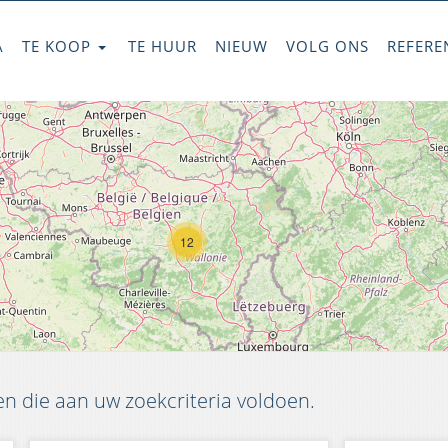
A
TE KOOP
TE HUUR
NIEUW
VOLG ONS
REFERE
12
 die aan uw zoekcriteria voldoen.