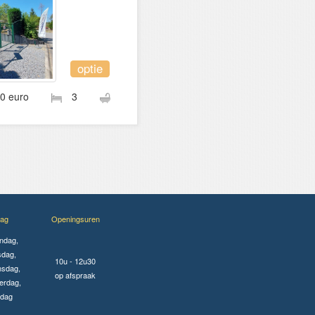
optie
00 euro
3
ag
Openingsuren
ndag,
sdag,
10u - 12u30
sdag,
op afspraak
erdag,
jdag