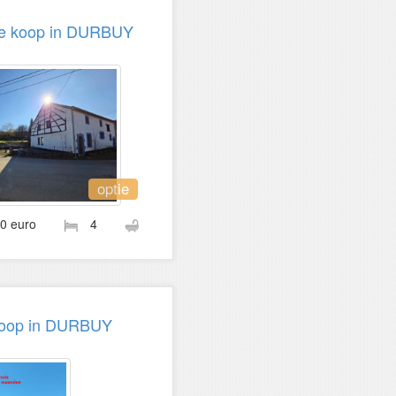
te koop in DURBUY
optie
00 euro
4
koop in DURBUY