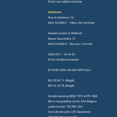
Email:
hanna@immohali.be
Ardennen
Rue du Sawheux 12
6941 DURBUY - Villers Ste Gertrude
tweede kantoor in Wallonië
Basse Sauvenière 10
6940 DURBUY - Barvaux s/Ourthe
GSM 0471 / 44 44 00
Email:
info@immohali.be
BTW BE 0542 448 843 RPR Gent
BIV 50 90 71 (België)
BIV 51 22 78 (België)
Derdenrekening BE82 7370 4076 1968
BA en borgstelling via NV AXA Belgium
(polisnummer 730.390.160)
Aanvullende polis CIB Vlaanderen:
730.390.161 Concordia