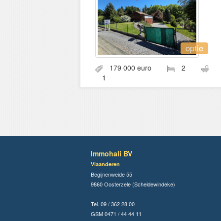
optie
179 000 euro
2
1
Immohali BV
Vlaanderen
Begijnenweide 55
9860 Oosterzele (Scheldewindeke)
Tel. 09 / 362 28 00
GSM 0471 / 44 44 11