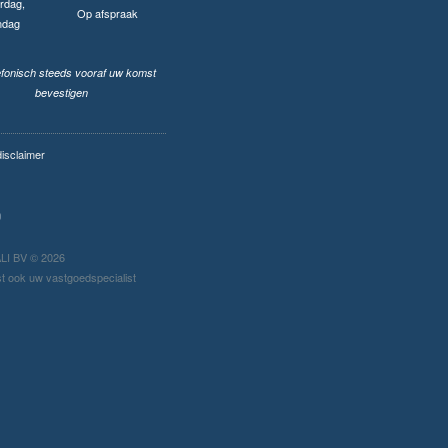
rdag,
Op afspraak
ndag
lefonisch steeds vooraf uw komst
bevestigen
disclaimer
I BV © 2026
t ook uw vastgoedspecialist