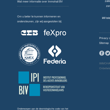
zate
Wat meer informatie over Immohali BV
zo
Om u beter te kunnen informeren en
Wil te
ondersteunen, zijn wij aangesloten bij:
Privacy 
Sitemap
IMMOHAL
Onbetwis
Onderworpen aan de
deontologische code van het