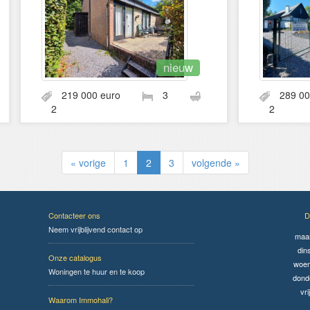
nieuw
219 000 euro
3
289 0
2
2
« vorige
1
2
3
volgende »
Contacteer ons
D
Neem vrijblijvend contact op
maa
din
Onze catalogus
woen
Woningen te huur en te koop
dond
vri
Waarom Immohali?