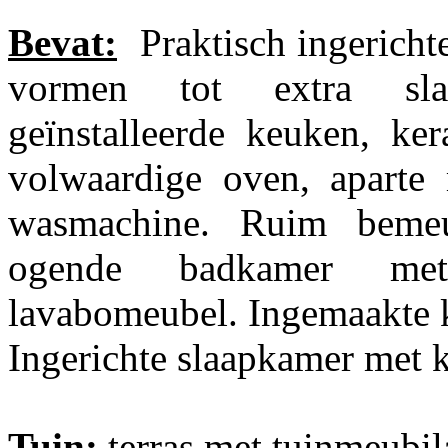
Bevat:
Praktisch ingerichte
vormen tot extra sla
geïnstalleerde keuken, k
volwaardige oven, aparte 
wasmachine. Ruim bemeub
ogende badkamer met 
lavabomeubel. Ingemaakte k
Ingerichte slaapkamer met k
Tuin:
terras met tuinmeubil