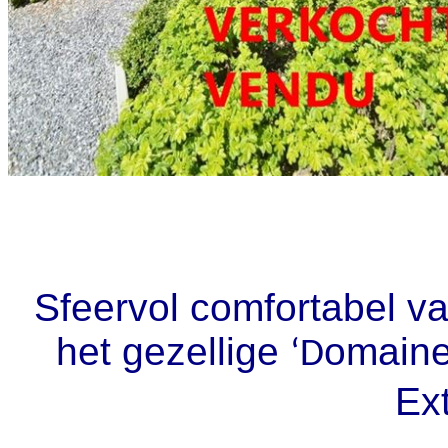
Sfeervol comfortabel v
het gezellige
omaine
‘D
Ext