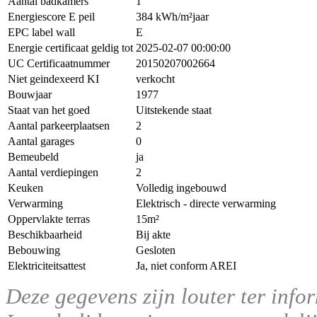
Aantal badkamers
1
Energiescore E peil
384 kWh/m²jaar
EPC label wall
E
Energie certificaat geldig tot
2025-02-07 00:00:00
UC Certificaatnummer
20150207002664
Niet geindexeerd KI
verkocht
Bouwjaar
1977
Staat van het goed
Uitstekende staat
Aantal parkeerplaatsen
2
Aantal garages
0
Bemeubeld
ja
Aantal verdiepingen
2
Keuken
Volledig ingebouwd
Verwarming
Elektrisch - directe verwarming
Oppervlakte terras
15m²
Beschikbaarheid
Bij akte
Bebouwing
Gesloten
Elektriciteitsattest
Ja, niet conform AREI
Deze gegevens zijn louter ter infor