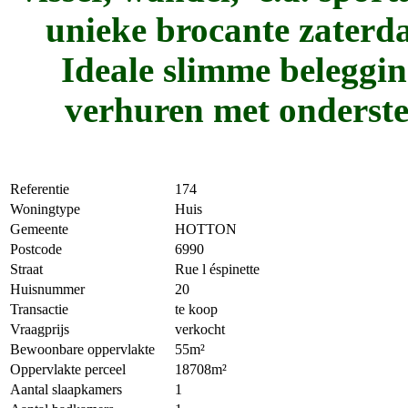
unieke brocante zaterd
Ideale slimme beleggin
verhuren met onderste
Referentie
174
Woningtype
Huis
Gemeente
HOTTON
Postcode
6990
Straat
Rue l éspinette
Huisnummer
20
Transactie
te koop
Vraagprijs
verkocht
Bewoonbare oppervlakte
55m²
Oppervlakte perceel
18708m²
Aantal slaapkamers
1