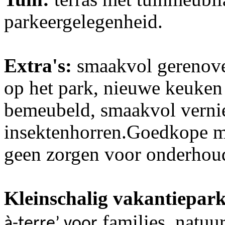
parkeergelegenheid.
Extra's:
smaakvol gerenovee
op het park, nieuwe keuken
bemeubeld, smaakvol vernie
insektenhorren.Goedkope 
geen zorgen voor onderhoud
Kleinschalig vakantiepark
families, natuur
à-terre
’ voor