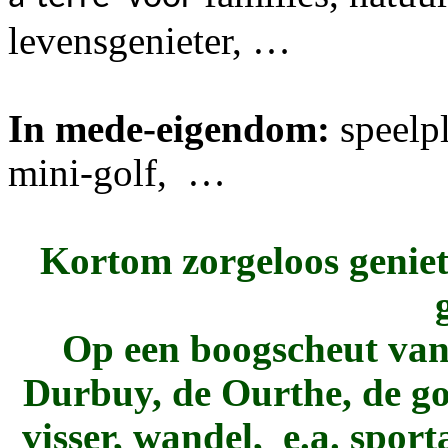
levensgenieter, …
In mede-eigendom:
speelpl
mini-golf, …
Kortom zorgeloos geniet
Op een boogscheut van 
Durbuy, de Ourthe, de gol
visser, wandel, e.a. spo