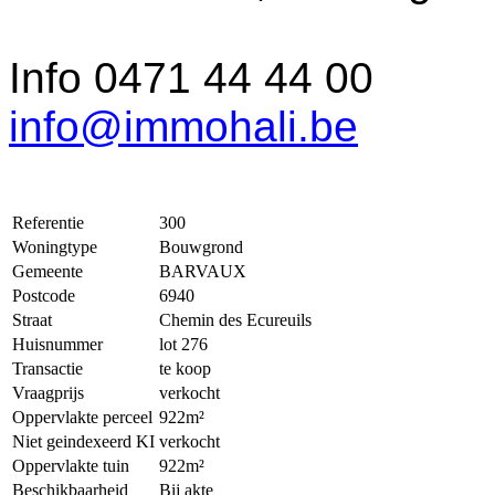
Info 0471 44 44 00
info@immohali.be
Referentie
300
Woningtype
Bouwgrond
Gemeente
BARVAUX
Postcode
6940
Straat
Chemin des Ecureuils
Huisnummer
lot 276
Transactie
te koop
Vraagprijs
verkocht
Oppervlakte perceel
922m²
Niet geindexeerd KI
verkocht
Oppervlakte tuin
922m²
Beschikbaarheid
Bij akte