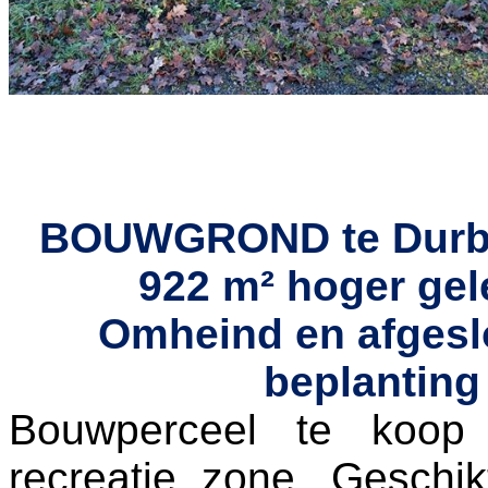
BOUWGROND te Durbuy
922 m² hoger gel
Omheind en afgeslo
beplanting
Bouwperceel te koop 
recreatie zone. Gesch