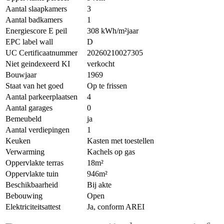
Aantal slaapkamers
3
Aantal badkamers
1
Energiescore E peil
308 kWh/m²jaar
EPC label wall
D
UC Certificaatnummer
20260210027305
Niet geindexeerd KI
verkocht
Bouwjaar
1969
Staat van het goed
Op te frissen
Aantal parkeerplaatsen
4
Aantal garages
0
Bemeubeld
ja
Aantal verdiepingen
1
Keuken
Kasten met toestellen
Verwarming
Kachels op gas
Oppervlakte terras
18m²
Oppervlakte tuin
946m²
Beschikbaarheid
Bij akte
Bebouwing
Open
Elektriciteitsattest
Ja, conform AREI