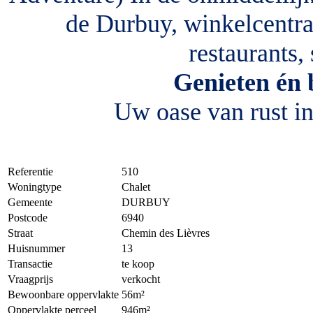
de Durbuy, winkelcentra,
restaurants,
Genieten én 
Uw oase van rust i
Referentie
510
Woningtype
Chalet
Gemeente
DURBUY
Postcode
6940
Straat
Chemin des Lièvres
Huisnummer
13
Transactie
te koop
Vraagprijs
verkocht
Bewoonbare oppervlakte
56m²
Oppervlakte perceel
946m²