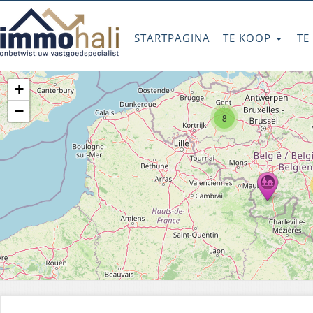
STARTPAGINA
TE KOOP
TE
+
−
8