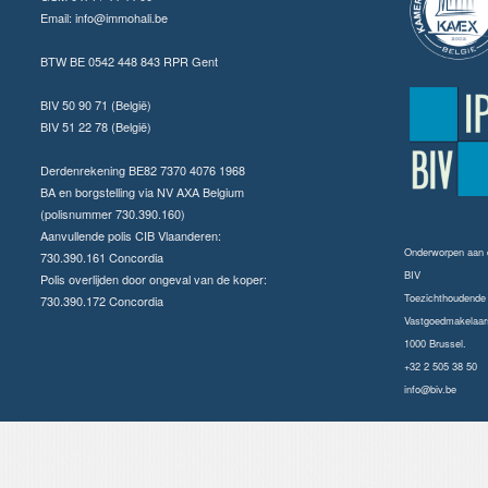
Email:
info@immohali.be
BTW BE 0542 448 843 RPR Gent
BIV 50 90 71 (België)
BIV 51 22 78 (België)
Derdenrekening BE82 7370 4076 1968
BA en borgstelling via NV AXA Belgium
(polisnummer 730.390.160)
Aanvullende polis CIB Vlaanderen:
Onderworpen aan
730.390.161 Concordia
BIV
Polis overlijden door ongeval van de koper:
Toezichthoudende a
730.390.172 Concordia
Vastgoedmakelaars
1000 Brussel.
+32 2 505 38 50
info@biv.be