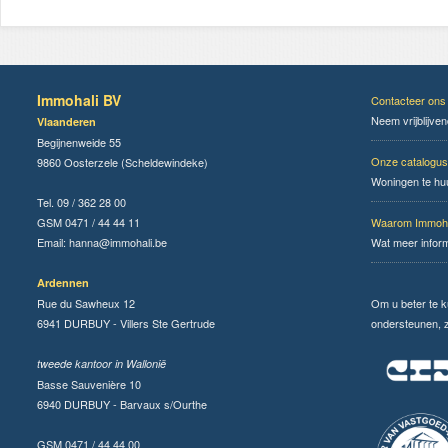
Immohali BV
Contacteer ons
Neem vrijblijve
Vlaanderen
Begijnenweide 55
Onze catalogus
9860 Oosterzele (Scheldewindeke)
Woningen te hu
Tel. 09 / 362 28 00
GSM 0471 / 44 44 11
Waarom Immoha
Email:
hanna@immohali.be
Wat meer infor
Ardennen
Rue du Sawheux 12
Om u beter te 
6941 DURBUY - Villers Ste Gertrude
ondersteunen, zi
tweede kantoor in Wallonië
Basse Sauvenière 10
6940 DURBUY - Barvaux s/Ourthe
GSM 0471 / 44 44 00