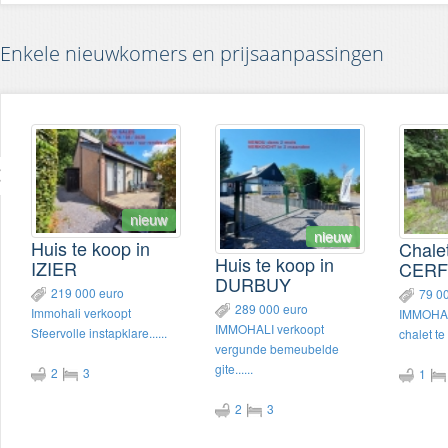
Enkele nieuwkomers en prijsaanpassingen
nieuw
nieuw
Huis te koop in
Chalet
Huis te koop in
IZIER
CERF
DURBUY
219 000 euro
79 0
289 000 euro
Immohali verkoopt
IMMOHA
IMMOHALI verkoopt
Sfeervolle instapklare......
chalet te
vergunde bemeubelde
gite......
2
3
1
2
3