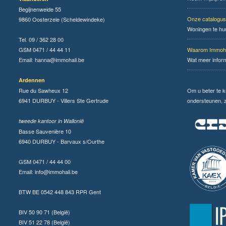
Begijnenweide 55
Onze catalogus
9860 Oosterzele (Scheldewindeke)
Woningen te hu
Tel. 09 / 362 28 00
GSM 0471 / 44 44 11
Waarom Immoha
Email:
hanna@immohali.be
Wat meer infor
Ardennen
Rue du Sawheux 12
Om u beter te 
6941 DURBUY - Villers Ste Gertrude
ondersteunen, zi
tweede kantoor in Wallonië
Basse Sauvenière 10
6940 DURBUY - Barvaux s/Ourthe
GSM 0471 / 44 44 00
Email:
info@immohali.be
BTW BE 0542 448 843 RPR Gent
BIV 50 90 71 (België)
BIV 51 22 78 (België)