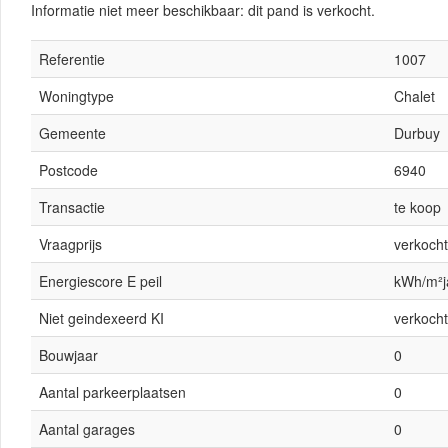
Informatie niet meer beschikbaar: dit pand is verkocht.
Referentie
1007
Woningtype
Chalet
Gemeente
Durbuy
Postcode
6940
Transactie
te koop
Vraagprijs
verkocht
Energiescore E peil
kWh/m²j
Niet geindexeerd KI
verkocht
Bouwjaar
0
Aantal parkeerplaatsen
0
Aantal garages
0