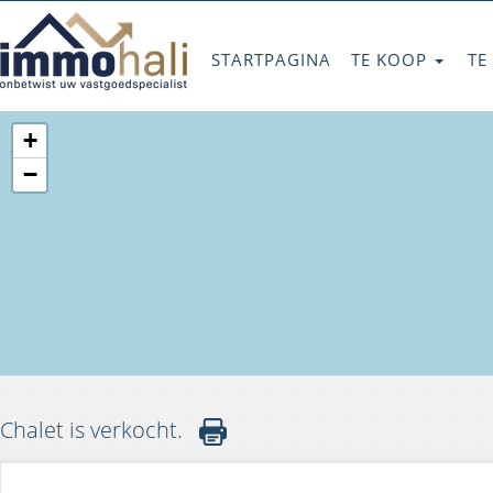
STARTPAGINA
TE KOOP
TE
+
−
Chalet is verkocht.