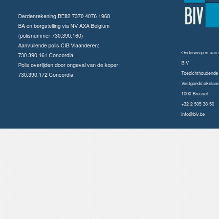
Derdenrekening BE82 7370 4076 1968
BA en borgstelling via NV AXA Belgium
(polisnummer 730.390.160)
Aanvullende polis CIB Vlaanderen:
Onderworpen aan
730.390.161 Concordia
BIV
Polis overlijden door ongeval van de koper:
Toezichthoudende a
730.390.172 Concordia
Vastgoedmakelaars
1000 Brussel.
+32 2 505 38 50
info@biv.be